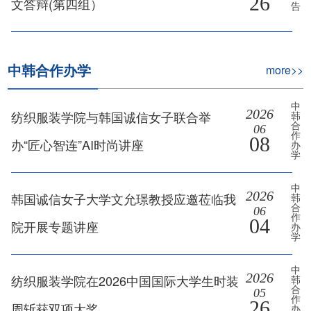
26
文答辩(第四组）
告
中韩合作办学
more>>
中
2026
纺织服装学院与韩国诚信女子联合举
韩
合
06
作
08
办“匠心智连”AI时尚讲座
办
学
中
2026
韩国诚信女子大学文允璟教授应邀莅临我
韩
合
06
作
04
院开展专题讲座
办
学
中
2026
纺织服装学院在2026中国国际大学生时装
韩
合
05
作
26
周斩获双项大奖
办